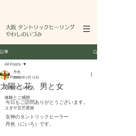
大阪 タントリックヒーリング
やわしのいづみ
記事
All Posts
丹色
All Posts
2023年3月15日
太陽と花、男と女
丹色のつぶやき
体験とご感想
今日もご訪問ありがとうございます。
ユダヤ五芒星術
女神のタントリックヒーラー
丹色（にいろ）です。