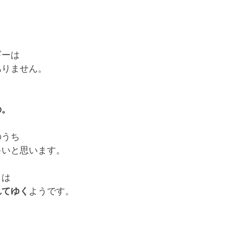
ギーは
ありません。
の。
のうち
多いと思います。
々は
れてゆく
ようです。