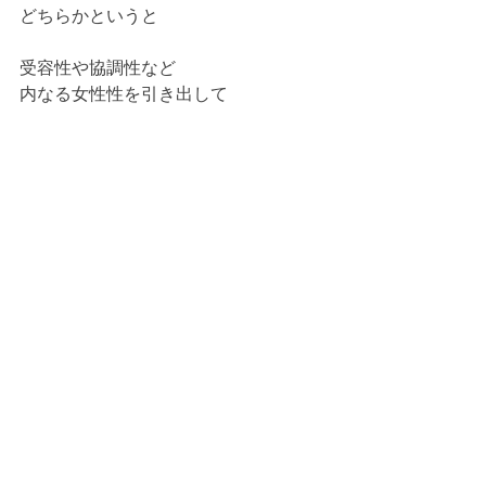
どちらかというと
受容性や協調性など
内なる女性性を引き出して
お仕事をされてきたという
クライアントさま。
これからはもっと
男性性を前面に出してゆきたい
と仰られました。
黄金色の龍とともに
素晴らしくご活躍されている姿が
丹色の内なる目には視えました。
こころから、応援しております！🥰