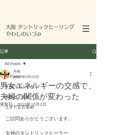
大阪 タントリックヒーリング
やわしのいづみ
記事
All Posts
丹色
All Posts
2023年9月25日
男女エネルギーの交感で、
丹色のつぶやき
夫婦の関係が変わった
体験とご感想
更新日：
2023年10月2日
ユダヤ五芒星術
ご訪問ありがとうございます。
女神のタントリックヒーラー