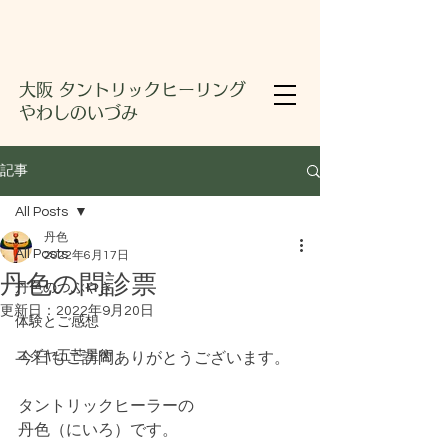
大阪 タントリックヒーリング
やわしのいづみ
記事
All Posts
丹色
All Posts
2022年6月17日
丹色の問診票
丹色のつぶやき
更新日：
2022年9月20日
体験とご感想
ユダヤ五芒星術
今日もご訪問ありがとうございます。
タントリックヒーラーの
丹色（にいろ）です。