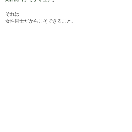
Amitie（アミティエ）
。
それは
女性同士だからこそできること。
ともに手を取り合って
子宮を解放してゆきましょう。
そして
女神のとしての本来の姿
を
取り戻してゆきましょう。