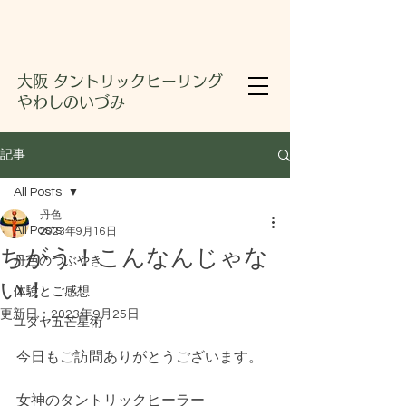
大阪 タントリックヒーリング
やわしのいづみ
記事
All Posts
丹色
All Posts
2023年9月16日
ちがう！こんなんじゃな
丹色のつぶやき
い！
体験とご感想
更新日：
2023年9月25日
ユダヤ五芒星術
今日もご訪問ありがとうございます。
女神のタントリックヒーラー