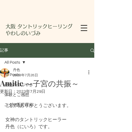
大阪 タントリックヒーリング
やわしのいづみ
記事
All Posts
丹色
All Posts
2023年7月28日
Amitie ～子宮の共振～
丹色のつぶやき
更新日：
2023年7月29日
体験とご感想
ユダヤ五芒星術
ご訪問ありがとうございます。
女神のタントリックヒーラー
丹色（にいろ）です。