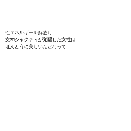
性エネルギーを解放し
女神シャクティが覚醒した女性は
ほんとうに美しい
んだなって
昨日はセッションをしながら
感動してしまいました。
それは清らかで神々しい
まさしく女神そのものでした。
新幹線でヒーリングを受けに
お越しくださった L さん
どうもありがとうございました！