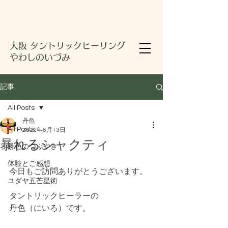
大阪 タントリックヒーリング
やわしのいづみ
記事
All Posts
丹色
All Posts
2022年6月13日
暴れるシャクティ
丹色のつぶやき
体験とご感想
今日もご訪問ありがとうございます。
ユダヤ五芒星術
タントリックヒーラーの
丹色（にいろ）です。