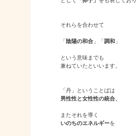
として
「卵子」
をも表してお
それらを合わせて
「
陰陽の和合
」「
調和
」
という意味までも
兼ねていたといいます。
「丹」ということばは
男性性と女性性の統合、
またそれを導く
いのちのエネルギー
を