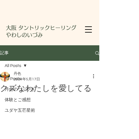
大阪 タントリックヒーリング
やわしのいづみ
記事
All Posts
丹色
All Posts
2024年5月17日
クズなわたしを愛してる
丹色のつぶやき
体験とご感想
ユダヤ五芒星術