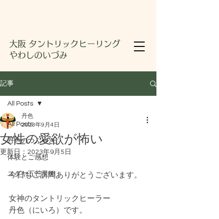
大阪 タントリックヒーリング
やわしのいづみ
記事
All Posts
丹色
All Posts
2023年9月4日
女性の愛欲が怖い
丹色のつぶやき
更新日：
2023年9月5日
体験とご感想
ユダヤ五芒星術
今日もご訪問ありがとうございます。
女神のタントリックヒーラー
丹色（にいろ）です。