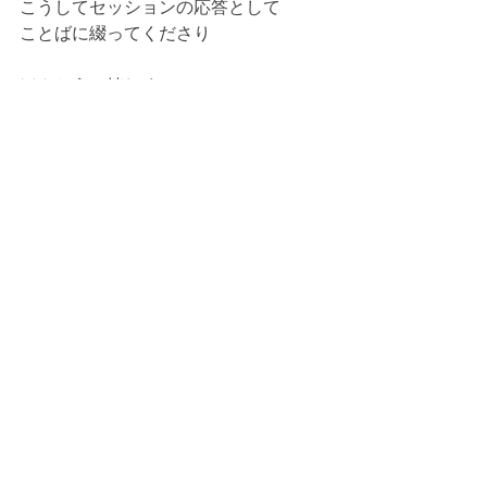
こうしてセッションの応答として
ことばに綴ってくださり
ほんとうに嬉しく
ありがたく思いました💞
女神のエネルギーとは
タントリックヒーリングとは
　あなたとわたしのすべてを
　ゆるすもの。
親子関係での傷も
過去生からの痛みも