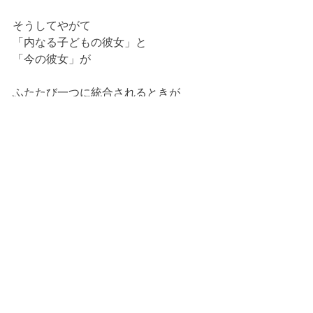
そうしてやがて
「内なる子どもの彼女」と
「今の彼女」が
ふたたび一つに統合されるときが
訪れるのかなぁ😌💓
『 
ユダヤ五芒星術
 』
オンライン鑑定セッション
お受けいただき
誠にありがとうございました💖