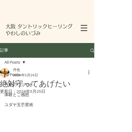
大阪 タントリックヒーリング
やわしのいづみ
記事
All Posts
丹色
All Posts
2024年5月24日
絶対守ってあげたい
丹色のつぶやき
更新日：
2024年5月25日
体験とご感想
ユダヤ五芒星術