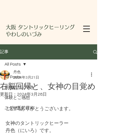
大阪 タントリックヒーリング
やわしのいづみ
記事
All Posts
丹色
All Posts
2024年3月21日
右脳回帰と、女神の目覚め
丹色のつぶやき
更新日：
2024年3月28日
体験とご感想
ユダヤ五芒星術
ご訪問ありがとうございます。
女神のタントリックヒーラー
丹色（にいろ）です。