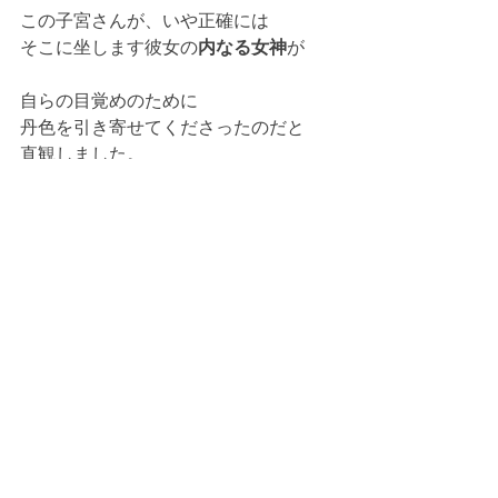
この子宮さんが、いや正確には
そこに坐します彼女の
内なる女神
が
自らの目覚めのために
丹色を引き寄せてくださったのだと
直観しました。
丹色もね、もともと随分と
ガチガチの左脳タイプなところも
あるんですよ😅
だからこそ彼女の歯痒さにも
とても共感できるものがあって。
右脳への回帰
。