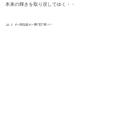
本来の輝きを取り戻してゆく・・
そんな明確な青写真に
こころときめかせながら
これからも丁寧に
やってゆきたいと思います💗
★
女神のタントリックヒーリング
ご予約カレンダーはこちらから
１０月は受付を終了しました。
１１月の予定も掲載しております。
★