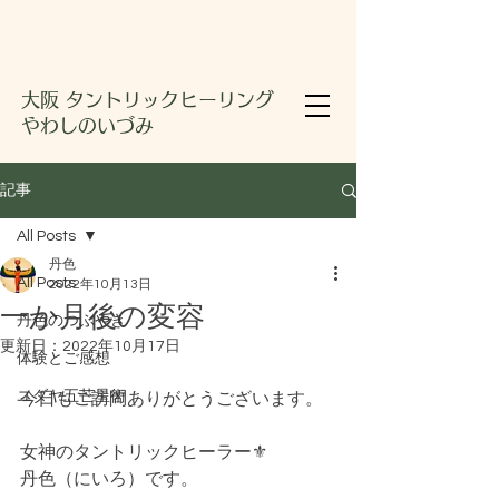
大阪 タントリックヒーリング
やわしのいづみ
記事
All Posts
丹色
All Posts
2022年10月13日
一か月後の変容
丹色のつぶやき
更新日：
2022年10月17日
体験とご感想
ユダヤ五芒星術
今日もご訪問ありがとうございます。
女神のタントリックヒーラー⚜️
丹色（にいろ）です。