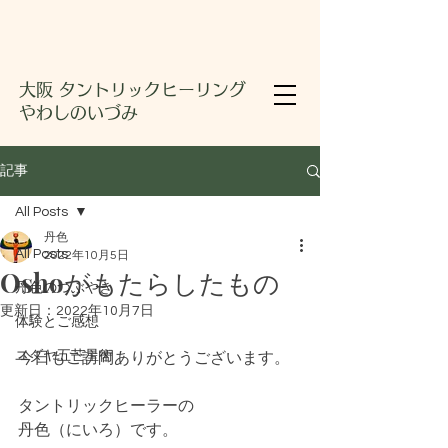
大阪 タントリックヒーリング
やわしのいづみ
記事
All Posts
丹色
All Posts
2022年10月5日
Oshoがもたらしたもの
丹色のつぶやき
更新日：
2022年10月7日
体験とご感想
ユダヤ五芒星術
今日もご訪問ありがとうございます。
タントリックヒーラーの
丹色（にいろ）です。