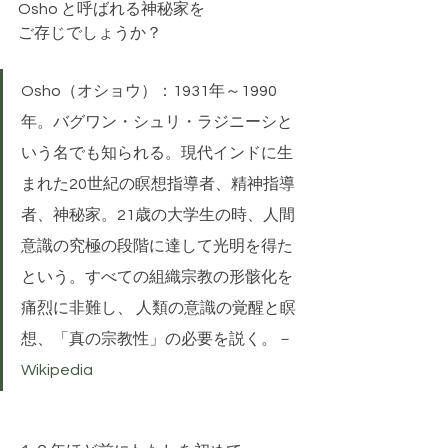
Osho と呼ばれる神秘家を
ご存じでしょうか？
Osho（オショウ）：1931年～1990
年。バグワン・シュリ・ラジニーシと
いう名でも知られる。現代インドに生
まれた20世紀の瞑想指導者、精神指導
者、神秘家。21歳の大学生の時、人間
意識の究極の段階に達して光明を得た
という。すべての組織宗教の形骸化を
痛烈に非難し、 人類の意識の覚醒と瞑
想、「真の宗教性」の必要を説く。－
Wikipedia