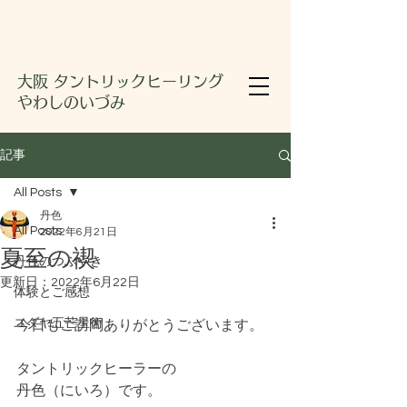
大阪 タントリックヒーリング
やわしのいづみ
記事
All Posts
丹色
All Posts
2022年6月21日
夏至の禊
丹色のつぶやき
更新日：
2022年6月22日
体験とご感想
ユダヤ五芒星術
今日もご訪問ありがとうございます。
タントリックヒーラーの
丹色（にいろ）です。