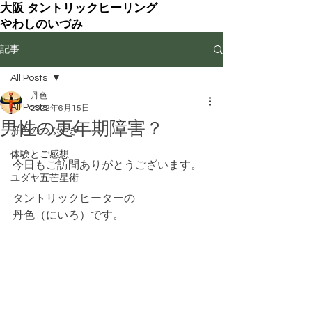
大阪 タントリックヒーリング
やわしのいづみ
記事
All Posts
丹色
All Posts
2022年6月15日
男性の更年期障害？
丹色のつぶやき
体験とご感想
今日もご訪問ありがとうございます。
ユダヤ五芒星術
タントリックヒーターの
丹色（にいろ）です。