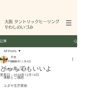
大阪 タントリックヒーリング
やわしのいづみ
記事
All Posts
丹色
All Posts
2024年11月4日
どっちでもいいよ
丹色のつぶやき
更新日：
2024年12月14日
体験とご感想
ユダヤ五芒星術