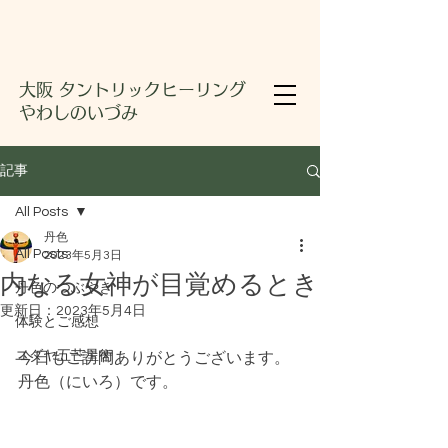
大阪 タントリックヒーリング
やわしのいづみ
記事
All Posts
丹色
All Posts
2023年5月3日
内なる女神が目覚めるとき
丹色のつぶやき
更新日：
2023年5月4日
体験とご感想
ユダヤ五芒星術
今日もご訪問ありがとうございます。
丹色（にいろ）です。