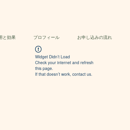
用と効果
プロフィール
お申し込みの流れ
Widget Didn’t Load
Check your internet and refresh
this page.
If that doesn’t work, contact us.