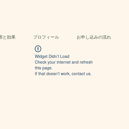
用と効果
プロフィール
お申し込みの流れ
Widget Didn’t Load
Check your internet and refresh
this page.
If that doesn’t work, contact us.