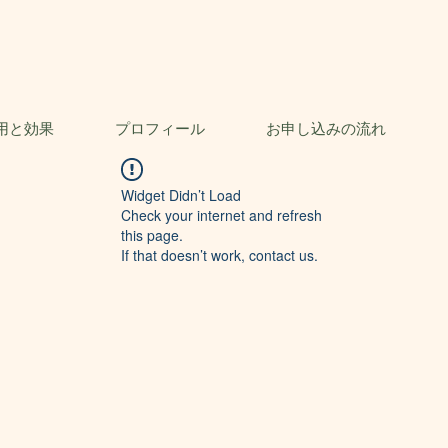
用と効果
プロフィール
お申し込みの流れ
Widget Didn’t Load
Check your internet and refresh
this page.
If that doesn’t work, contact us.