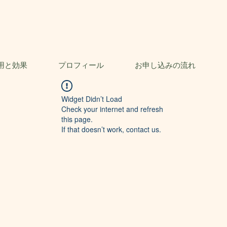
用と効果
プロフィール
お申し込みの流れ
Widget Didn’t Load
Check your internet and refresh
this page.
If that doesn’t work, contact us.